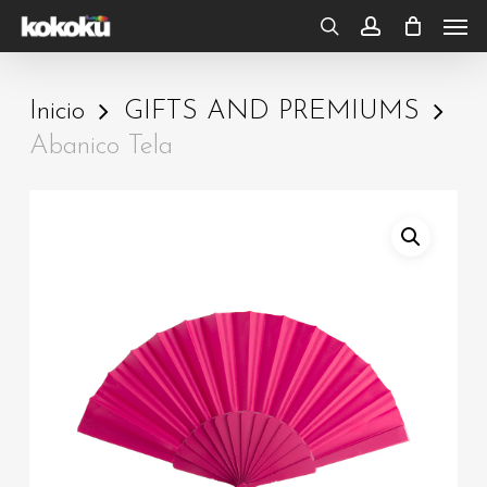
Skip
Men
to
search
account
main
Inicio
GIFTS AND PREMIUMS
content
Abanico Tela